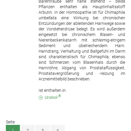
Bärentraube sehr nahe stehend – beide
Pflanzen enthalten als Hauptinhaltsstoff
Arbutin. In der Homöopathie ist für Chimaphila
umbellata eine Wirkung bei chronischen
Entzündungen der ableitenden Harnwege sowie
der Vorsteherdrüse belegt. Es wird außerdem
eingesetzt bei chronischem Blasen- und
Nierenbeckenkatarrh mit schleimig-eitrigem
Sediment und übelriechendem Harn.
Harndrang, Verhaltung und Ballgefühl im Darm
sind charakteristisch für Chimaphila, ebenso
sind Schmerzen vom Blasenhals durch die
Harnröhre, Abgang von Prostataflüssigkeit,
Prostatavergrößerung und -reizung im
Arzneimittelbild beschrieben.
Ist enthalten in:
®
Ursinol
Seite:
1
2
3
4