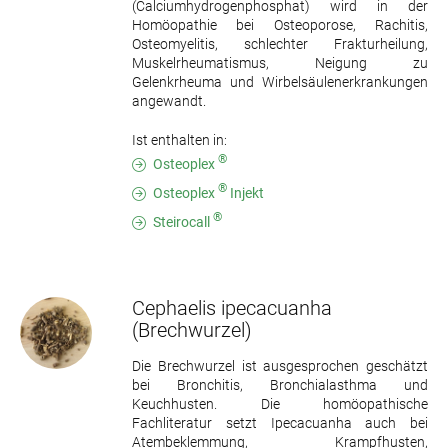
(Calciumhydrogenphosphat) wird in der
Homöopathie bei Osteoporose, Rachitis,
Osteomyelitis, schlechter Frakturheilung,
Muskelrheumatismus, Neigung zu
Gelenkrheuma und Wirbelsäulenerkrankungen
angewandt.
Ist enthalten in:
®
Osteoplex
®
Osteoplex
Injekt
®
Steirocall
Cephaelis ipecacuanha
(Brechwurzel)
Die Brechwurzel ist ausgesprochen geschätzt
bei Bronchitis, Bronchialasthma und
Keuchhusten. Die homöopathische
Fachliteratur setzt Ipecacuanha auch bei
Atembeklemmung, Krampfhusten,