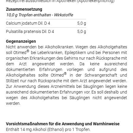
Rezeptfrei ausschließlich in Apotheken (Apothekenpflichtig)
Zusammensetzung
10,0 g Tropfen enthalten - Wirkstoffe
Calcium jodatum Dil. D 4
5,0 g
Pulsatilla pratensis Dil. D 4
5,0 g
Gegenanzeigen
Nicht anwenden bei Alkoholkranken. Wegen des Alkoholgehaltes
®
soll Otimed
bei Leberkranken, Epileptikern und bei Personen mit
organischen Erkrankungen des Gehirns nur nach Rücksprache mit
dem Arzt angewendet werden. Da keine ausreichend
dokumentierten Erfahrungen vorliegen und aufgrund des
®
Alkoholgehaltes sollte Otimed
in der Schwangerschaft und
Stillzeit nur nach Rücksprache mit dem Arzt angewendet werden.
Zur Anwendung dieses Arzneimittels bei Säuglingen liegen keine
ausreichend dokumentierten Erfahrungen vor. Es soll deshalb und
wegen des Alkoholgehaltes bei Säuglingen nicht angewendet
werden.
Vorsichtsmaßnahmen für die Anwendung und Warnhinweise
Enthält 14 mg Alkohol (Ethanol) pro 1 Tropfen.