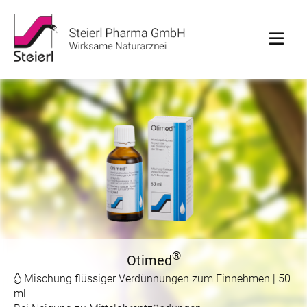
®
Otimed
Mischung flüssiger Verdünnungen zum Einnehmen | 50
ml