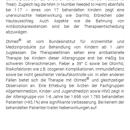
Treat). Zugleich lag die NNH (= Number Needed to Harm) ebenfalls
bei 1:17 – eines von 17 behandelten Kindern zeigt eine
unerwünschte Nebenwirkung wie Diarrhö, Erbrechen oder
Hautausschlag. Auch Aspekte wie die Bahnung von
Antibiotokaresistenzen sind bei der Therapieentscheidung
abzuwägen.
®
Otimed
ist vom Bundesinstitut für Arzneimittel und
Medizinprodukte zur Behandlung von Kindern ab 1 Jahr
zugelassen. Die Therapieleitlinien sehen eine antibakterielle
Therapie bei Kindern dieser Altersgruppe erst bei mäßig bis
schweren Ohrenschmerzen, Fieber ≥ 39° C sowie bei Otorrhö,
Risikofaktoren wie z.B. otogenen Komplikationen, Immundefizienz
sowie bei nicht gesicherter Verlaufskontrolle vor. In allen anderen
®
Fällen bietet sich die Therapie mit Otimed
und gleichzeitiger
Observation an. Eine Erhebung bei Ärzten der Fachgruppen
Allgemeinmedizin, Kinder- und Jugendmedizin sowie HNO zeigt in
der Altersgruppe von 1-6 Jahre bei 1.698 von 1.785 behandelten
Patienten (=95,1%) eine signifikante Verbesserung. Bei keinem der
behandelten Patienten traten Nebenwirkungen auf.