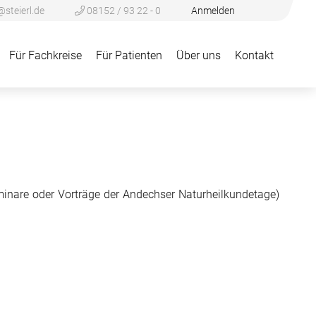
@steierl.de
08152 / 93 22 - 0
Anmelden
Für Fachkreise
Für Patienten
Über uns
Kontakt
eminare oder Vorträge der Andechser Naturheilkundetage)