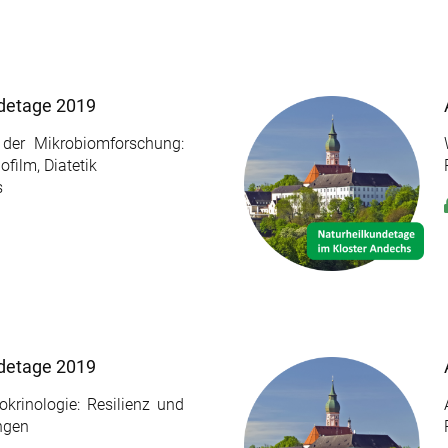
detage 2019
 der Mikrobiomforschung:
film, Diatetik
s
detage 2019
rinologie: Resilienz und
ngen