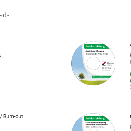
oads
s
/ Burn-out