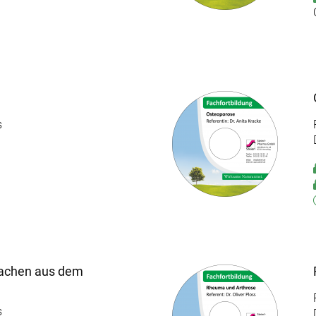
s
sachen aus dem
s