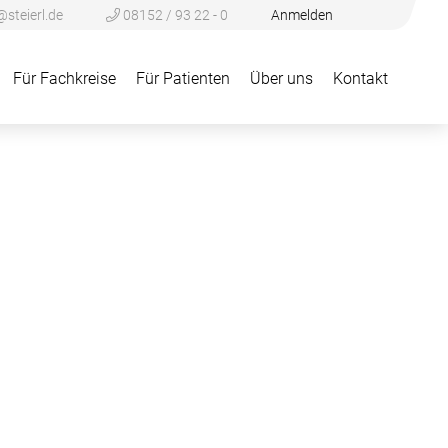
@steierl.de
08152 / 93 22 - 0
Anmelden
Für Fachkreise
Für Patienten
Über uns
Kontakt