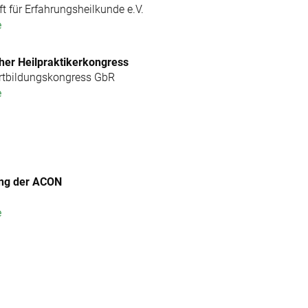
t für Erfahrungsheilkunde e.V.
e
her Heilpraktikerkongress
ortbildungskongress GbR
e
ung der ACON
e