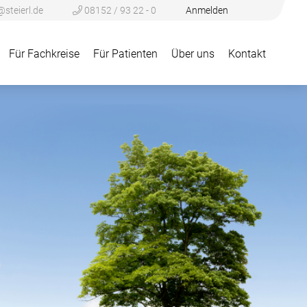
@steierl.de
08152 / 93 22 - 0
Anmelden
Für Fachkreise
Für Patienten
Über uns
Kontakt