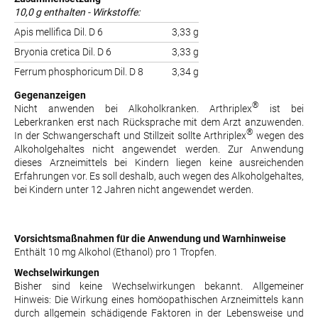
10,0 g enthalten - Wirkstoffe:
Apis mellifica Dil. D 6
3,33 g
Bryonia cretica Dil. D 6
3,33 g
Ferrum phosphoricum Dil. D 8
3,34 g
Gegenanzeigen
®
Nicht anwenden bei Alkoholkranken. Arthriplex
ist bei
Leberkranken erst nach Rücksprache mit dem Arzt anzuwenden.
®
In der Schwangerschaft und Stillzeit sollte Arthriplex
wegen des
Alkoholgehaltes nicht angewendet werden. Zur Anwendung
dieses Arzneimittels bei Kindern liegen keine ausreichenden
Erfahrungen vor. Es soll deshalb, auch wegen des Alkoholgehaltes,
bei Kindern unter 12 Jahren nicht angewendet werden.
Vorsichtsmaßnahmen für die Anwendung und Warnhinweise
Enthält 10 mg Alkohol (Ethanol) pro 1 Tropfen.
Wechselwirkungen
Bisher sind keine Wechselwirkungen bekannt. Allgemeiner
Hinweis: Die Wirkung eines homöopathischen Arzneimittels kann
durch allgemein schädigende Faktoren in der Lebensweise und