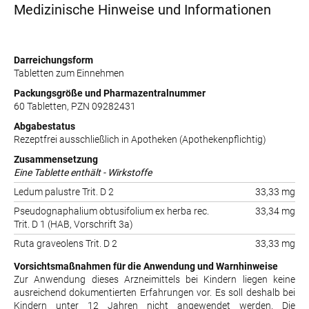
Medizinische Hinweise und Informationen
Darreichungsform
Tabletten zum Einnehmen
Packungsgröße und Pharmazentralnummer
60 Tabletten, PZN 09282431
Abgabestatus
Rezeptfrei ausschließlich in Apotheken (Apothekenpflichtig)
Zusammensetzung
Eine Tablette enthält - Wirkstoffe
Ledum palustre Trit. D 2
33,33 mg
Pseudognaphalium obtusifolium ex herba rec.
33,34 mg
Trit. D 1 (HAB, Vorschrift 3a)
Ruta graveolens Trit. D 2
33,33 mg
Vorsichtsmaßnahmen für die Anwendung und Warnhinweise
Zur Anwendung dieses Arzneimittels bei Kindern liegen keine
ausreichend dokumentierten Erfahrungen vor. Es soll deshalb bei
Kindern unter 12 Jahren nicht angewendet werden. Die