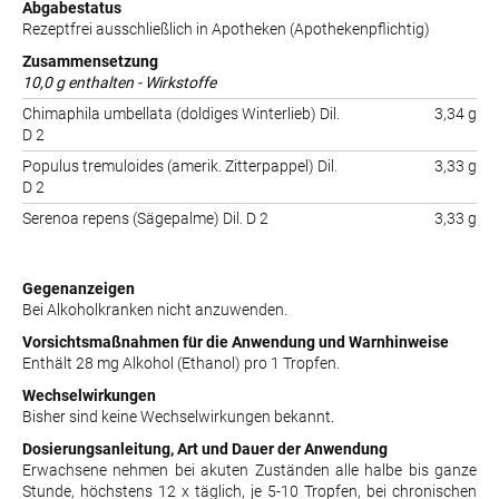
Abgabestatus
Rezeptfrei ausschließlich in Apotheken (Apothekenpflichtig)
Zusammensetzung
10,0 g enthalten - Wirkstoffe
Chimaphila umbellata (doldiges Winterlieb) Dil.
3,34 g
D 2
Populus tremuloides (amerik. Zitterpappel) Dil.
3,33 g
D 2
Serenoa repens (Sägepalme) Dil. D 2
3,33 g
Gegenanzeigen
Bei Alkoholkranken nicht anzuwenden.
Vorsichtsmaßnahmen für die Anwendung und Warnhinweise
Enthält 28 mg Alkohol (Ethanol) pro 1 Tropfen.
Wechselwirkungen
Bisher sind keine Wechselwirkungen bekannt.
Dosierungsanleitung, Art und Dauer der Anwendung
Erwachsene nehmen bei akuten Zuständen alle halbe bis ganze
Stunde, höchstens 12 x täglich, je 5-10 Tropfen, bei chronischen