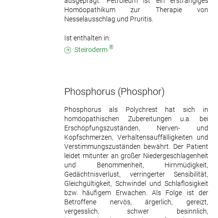
ausgeprägt. Petroleum ist ein erstrangiges
Homöopathikum zur Therapie von
Nesselausschlag und Pruritis.
Ist enthalten in:
®
Steiroderm
Phosphorus
(Phosphor)
Phosphorus als Polychrest hat sich in
homöopathischen Zubereitungen u.a. bei
Erschöpfungszuständen, Nerven- und
Kopfschmerzen, Verhaltensauffälligkeiten und
Verstimmungszuständen bewährt. Der Patient
leidet mitunter an großer Niedergeschlagenheit
und Benommenheit, Hirnmüdigkeit,
Gedächtnisverlust, verringerter Sensibilität,
Gleichgültigkeit, Schwindel und Schlaflosigkeit
bzw. häufigem Erwachen. Als Folge ist der
Betroffene nervös, ärgerlich, gereizt,
vergesslich, schwer besinnlich,