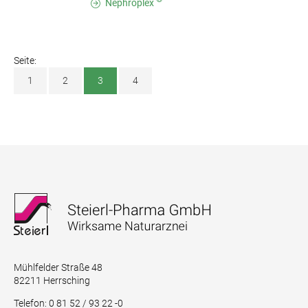
Nephroplex
Seite:
1
2
3
4
Mühlfelder Straße 48
82211 Herrsching
Telefon: 0 81 52 / 93 22 -0