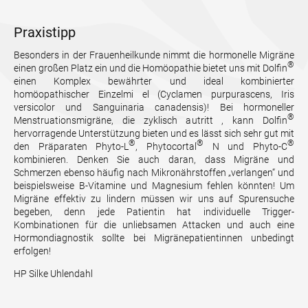
Praxistipp
Besonders in der Frauenheilkunde nimmt die hormonelle Migräne
®
einen großen Platz ein und die Homöopathie bietet uns mit Dolfin
einen Komplex bewährter und ideal kombinierter
homöopathischer Einzelmi el (Cyclamen purpurascens, Iris
versicolor und Sanguinaria canadensis)! Bei hormoneller
®
Menstruationsmigräne, die zyklisch autritt , kann Dolfin
hervorragende Unterstützung bieten und es lässt sich sehr gut mit
®
®
®
den Präparaten Phyto-L
, Phytocortal
N und Phyto-C
kombinieren. Denken Sie auch daran, dass Migräne und
Schmerzen ebenso häufig nach Mikronährstoffen „verlangen“ und
beispielsweise B-Vitamine und Magnesium fehlen könnten! Um
Migräne effektiv zu lindern müssen wir uns auf Spurensuche
begeben, denn jede Patientin hat individuelle Trigger-
Kombinationen für die unliebsamen Attacken und auch eine
Hormondiagnostik sollte bei Migränepatientinnen unbedingt
erfolgen!
HP Silke Uhlendahl