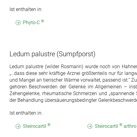
Ist enthalten in:
®
Phyto-C
Ledum palustre
(Sumpfporst)
Ledum palustre (wilder Rosmarin) wurde noch von Hahnema
„…dass diese sehr kräftige Arznei größtenteils nur für langw
und Mangel an tierischer Wärme vorwaltet, passend ist.“
gehören Beschwerden der Gelenke im Allgemeinen – insbe
Zehengelenke, rheumatische Schmerzen und „spannende St
der Behandlung übersäuerungsbedingter Gelenkbeschwerde
Ist enthalten in:
®
®
Steirocartil
Steirocartil
arthro