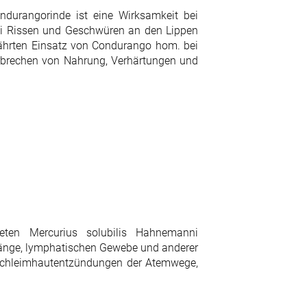
durangorinde ist eine Wirksamkeit bei
i Rissen und Geschwüren an den Lippen
währten Einsatz von Condurango hom. bei
rbrechen von Nahrung, Verhärtungen und
eten Mercurius solubilis Hahnemanni
nge, lymphatischen Gewebe und anderer
Schleimhautentzündungen der Atemwege,