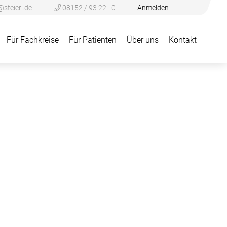
@steierl.de
08152 / 93 22 - 0
Anmelden
Für Fachkreise
Für Patienten
Über uns
Kontakt