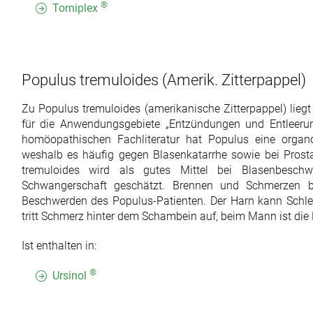
®
Torniplex
Populus tremuloides
(Amerik. Zitterpappel)
Zu Populus tremuloides (amerikanische Zitterpappel) lieg
für die Anwendungsgebiete „Entzündungen und Entleerun
homöopathischen Fachliteratur hat Populus eine orga
weshalb es häufig gegen Blasenkatarrhe sowie bei Prosta
tremuloides wird als gutes Mittel bei Blasenbesch
Schwangerschaft geschätzt. Brennen und Schmerzen be
Beschwerden des Populus-Patienten. Der Harn kann Schlei
tritt Schmerz hinter dem Schambein auf, beim Mann ist die 
Ist enthalten in:
®
Ursinol