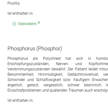
Pruritis.
Ist enthalten in:
®
Steiroderm
Phosphorus
(Phosphor)
Phosphorus als Polychrest hat sich in homöop
Erschöpfungszuständen, Nerven- und Kopfschmerz
Verstimmungszuständen bewährt. Der Patient leidet mitu
Benommenheit, Hirnmüdigkeit, Gedächtnisverlust, verrin
Schwindel und Schlaflosigkeit bzw. häufigem Erwachen.
ärgerlich, gereizt, vergesslich, schwer besinnlich
Einschlafproblemen und quälenden Träumen auch erschöpf
Ist enthalten in: