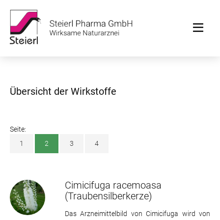
Übersicht der Wirkstoffe
Seite:
1
2
3
4
Cimicifuga racemoasa
(Traubensilberkerze)
Das Arzneimittelbild von Cimicifuga wird von