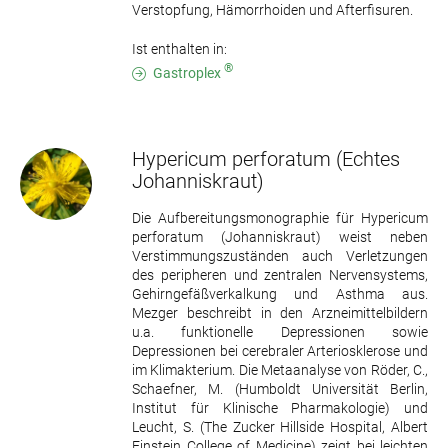
Verstopfung, Hämorrhoiden und Afterfisuren.
Ist enthalten in:
®
Gastroplex
Hypericum perforatum
(Echtes
Johanniskraut)
Die Aufbereitungsmonographie für Hypericum
perforatum (Johanniskraut) weist neben
Verstimmungszuständen auch Verletzungen
des peripheren und zentralen Nervensystems,
Gehirngefäßverkalkung und Asthma aus.
Mezger beschreibt in den Arzneimittelbildern
u.a. funktionelle Depressionen sowie
Depressionen bei cerebraler Arteriosklerose und
im Klimakterium. Die Metaanalyse von Röder, C.,
Schaefner, M. (Humboldt Universität Berlin,
Institut für Klinische Pharmakologie) und
Leucht, S. (The Zucker Hillside Hospital, Albert
Einstein College of Medicine) zeigt bei leichten