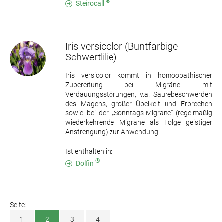
®
Steirocall
Iris versicolor
(Buntfarbige
Schwertlilie)
Iris versicolor kommt in homöopathischer
Zubereitung bei Migräne mit
Verdauungsstörungen, v.a. Säurebeschwerden
des Magens, großer Übelkeit und Erbrechen
sowie bei der „Sonntags-Migräne“ (regelmäßig
wiederkehrende Migräne als Folge geistiger
Anstrengung) zur Anwendung.
Ist enthalten in:
®
Dolfin
Seite:
1
2
3
4