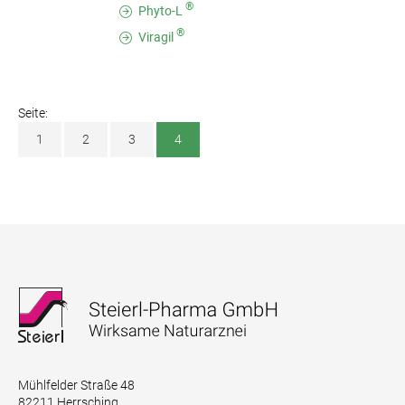
®
Phyto-L
®
Viragil
Seite:
1
2
3
4
Mühlfelder Straße 48
82211 Herrsching