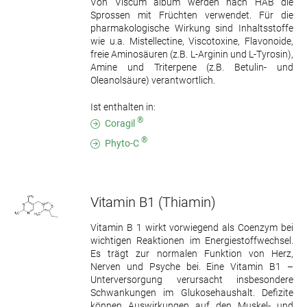
Von Viscum album werden nach HAB die
Sprossen mit Früchten verwendet. Für die
pharmakologische Wirkung sind Inhaltsstoffe
wie u.a. Mistellectine, Viscotoxine, Flavonoide,
freie Aminosäuren (z.B. L-Arginin und L-Tyrosin),
Amine und Triterpene (z.B. Betulin- und
Oleanolsäure) verantwortlich.
Ist enthalten in:
®
Coragil
®
Phyto-C
Vitamin B1
(Thiamin)
Vitamin B 1 wirkt vorwiegend als Coenzym bei
wichtigen Reaktionen im Energiestoffwechsel.
Es trägt zur normalen Funktion von Herz,
Nerven und Psyche bei. Eine Vitamin B1 –
Unterversorgung verursacht insbesondere
Schwankungen im Glukosehaushalt. Defizite
können Auswirkungen auf den Muskel- und