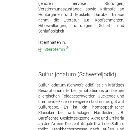
gehören nervöse Störungen,
Verstimmungszustände sowie Krämpfe an
Hohlorganen und Muskeln. Darüber hinaus
nennt die Literatur u.a. Kopfschmerzen,
Hitzewallungen, unruhigen Schlaf und
Schlaflosigkeit.
Ist enthalten in:
®
Steirofemin
Sulfur jodatum
(Schwefeljodid)
Sulfur jodatum (Schwefeljodid) ist ein kräftiges
Resorptionsmittel bei Lymphatismus und seinen
allergischen Folgebeschwerden. Juckende und
brennende Ekzeme reagieren fast immer gut auf
Sulfurgabe. Es ist ein homöopathischer
Klassiker bei hartnäckigen Hautleiden, z.B.
Bartflechte, Gesichtsekzeme, Akne und Urtikaria
an den Armen. Die zentrifugale Kraft des Sulfurs
treibt Krankheitsprozesse nach außen und