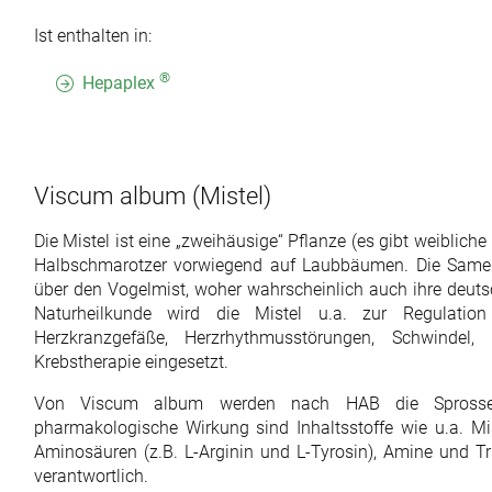
Ist enthalten in:
®
Hepaplex
Viscum album
(Mistel)
Die Mistel ist eine „zweihäusige“ Pflanze (es gibt weiblic
Halbschmarotzer vorwiegend auf Laubbäumen. Die Samen 
über den Vogelmist, woher wahrscheinlich auch ihre deut
Naturheilkunde wird die Mistel u.a. zur Regulatio
Herzkranzgefäße, Herzrhythmusstörungen, Schwindel,
Krebstherapie eingesetzt.
Von Viscum album werden nach HAB die Sprossen
pharmakologische Wirkung sind Inhaltsstoffe wie u.a. Mist
Aminosäuren (z.B. L-Arginin und L-Tyrosin), Amine und Tri
verantwortlich.