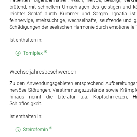
Patienten folgendermaßen: Wach, nervös, besorgt, verkram
brütend, mit schnellem Umschlagen des geistigen und kö
leichter Schlaf durch Kummer und Sorgen. Ignatia ist 
feinnervige, streitsüchtige, wechselhafte, seufzende und 
Schädigungen der seelischen Harmonie durch emotionelle
Ist enthalten in:
®
Torniplex
Wechseljahresbeschwerden
Zu den Anwendungsgebieten entsprechend Aufbereitung
nervöse Störungen, Verstimmungszustände sowie Krämpf
hinaus nennt die Literatur u.a. Kopfschmerzen, Hi
Schlaflosigkeit.
Ist enthalten in:
®
Steirofemin