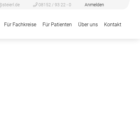
@steierl.de
08152 / 93 22 - 0
Anmelden
Für Fachkreise
Für Patienten
Über uns
Kontakt