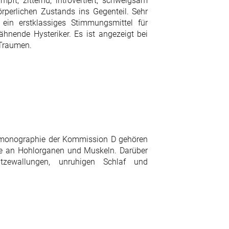
pft, zitternd, introvertiert, schweigsam
rperlichen Zustands ins Gegenteil. Sehr
ein erstklassiges Stimmungsmittel für
gähnende Hysteriker. Es ist angezeigt bei
 Traumen.
smonographie der Kommission D gehören
e an Hohlorganen und Muskeln. Darüber
tzewallungen, unruhigen Schlaf und