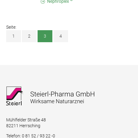
Nephroplex
Seite:
1
2
3
4
Mühlfelder Straße 48
82211 Herrsching
Telefon: 0 81 52 / 93 22 -0