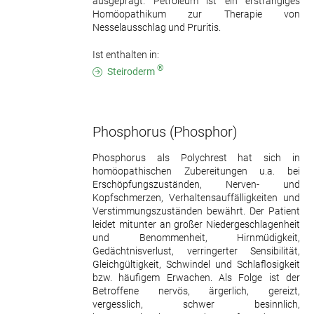
ausgeprägt. Petroleum ist ein erstrangiges
Homöopathikum zur Therapie von
Nesselausschlag und Pruritis.
Ist enthalten in:
®
Steiroderm
Phosphorus
(Phosphor)
Phosphorus als Polychrest hat sich in
homöopathischen Zubereitungen u.a. bei
Erschöpfungszuständen, Nerven- und
Kopfschmerzen, Verhaltensauffälligkeiten und
Verstimmungszuständen bewährt. Der Patient
leidet mitunter an großer Niedergeschlagenheit
und Benommenheit, Hirnmüdigkeit,
Gedächtnisverlust, verringerter Sensibilität,
Gleichgültigkeit, Schwindel und Schlaflosigkeit
bzw. häufigem Erwachen. Als Folge ist der
Betroffene nervös, ärgerlich, gereizt,
vergesslich, schwer besinnlich,