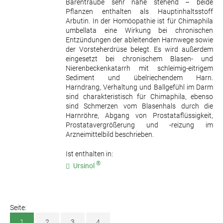
Bärentraube sehr nahe stehend – beide
Pflanzen enthalten als Hauptinhaltsstoff
Arbutin. In der Homöopathie ist für Chimaphila
umbellata eine Wirkung bei chronischen
Entzündungen der ableitenden Harnwege sowie
der Vorsteherdrüse belegt. Es wird außerdem
eingesetzt bei chronischem Blasen- und
Nierenbeckenkatarrh mit schleimig-eitrigem
Sediment und übelriechendem Harn.
Harndrang, Verhaltung und Ballgefühl im Darm
sind charakteristisch für Chimaphila, ebenso
sind Schmerzen vom Blasenhals durch die
Harnröhre, Abgang von Prostataflüssigkeit,
Prostatavergrößerung und -reizung im
Arzneimittelbild beschrieben.
Ist enthalten in:
®
Ursinol
Seite:
1
2
3
4