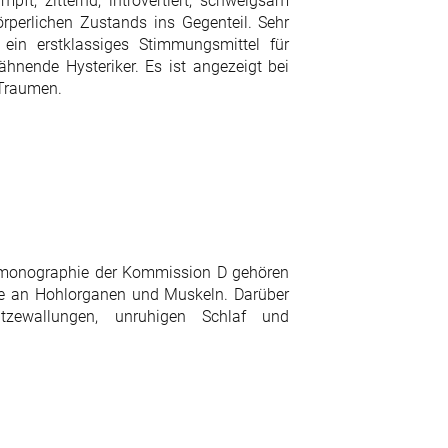
pft, zitternd, introvertiert, schweigsam
rperlichen Zustands ins Gegenteil. Sehr
ein erstklassiges Stimmungsmittel für
gähnende Hysteriker. Es ist angezeigt bei
 Traumen.
smonographie der Kommission D gehören
e an Hohlorganen und Muskeln. Darüber
tzewallungen, unruhigen Schlaf und