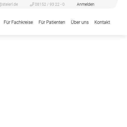
@steierl.de
08152 / 93 22 - 0
Anmelden
Für Fachkreise
Für Patienten
Über uns
Kontakt