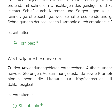
Patienten folgendermaßen: Wach, nervös, besorgt, verkram
brütend, mit schnellem Umschlagen des geistigen und kö
leichter Schlaf durch Kummer und Sorgen. Ignatia ist 
feinnervige, streitsüchtige, wechselhafte, seufzende und 
Schädigungen der seelischen Harmonie durch emotionelle
Ist enthalten in:
®
Torniplex
Wechseljahresbeschwerden
Zu den Anwendungsgebieten entsprechend Aufbereitung
nervöse Störungen, Verstimmungszustände sowie Krämpf
hinaus nennt die Literatur u.a. Kopfschmerzen, Hi
Schlaflosigkeit.
Ist enthalten in:
®
Steirofemin