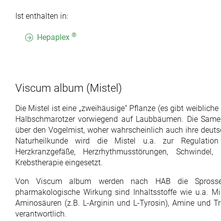
Ist enthalten in:
®
Hepaplex
Viscum album
(Mistel)
Die Mistel ist eine „zweihäusige“ Pflanze (es gibt weiblic
Halbschmarotzer vorwiegend auf Laubbäumen. Die Samen 
über den Vogelmist, woher wahrscheinlich auch ihre deut
Naturheilkunde wird die Mistel u.a. zur Regulatio
Herzkranzgefäße, Herzrhythmusstörungen, Schwindel,
Krebstherapie eingesetzt.
Von Viscum album werden nach HAB die Sprossen
pharmakologische Wirkung sind Inhaltsstoffe wie u.a. Mist
Aminosäuren (z.B. L-Arginin und L-Tyrosin), Amine und Tri
verantwortlich.