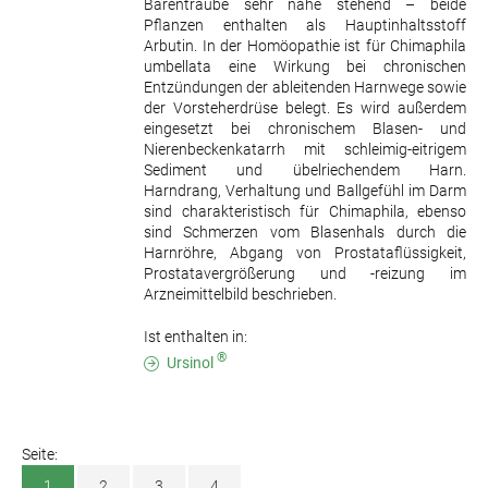
Bärentraube sehr nahe stehend – beide
Pflanzen enthalten als Hauptinhaltsstoff
Arbutin. In der Homöopathie ist für Chimaphila
umbellata eine Wirkung bei chronischen
Entzündungen der ableitenden Harnwege sowie
der Vorsteherdrüse belegt. Es wird außerdem
eingesetzt bei chronischem Blasen- und
Nierenbeckenkatarrh mit schleimig-eitrigem
Sediment und übelriechendem Harn.
Harndrang, Verhaltung und Ballgefühl im Darm
sind charakteristisch für Chimaphila, ebenso
sind Schmerzen vom Blasenhals durch die
Harnröhre, Abgang von Prostataflüssigkeit,
Prostatavergrößerung und -reizung im
Arzneimittelbild beschrieben.
Ist enthalten in:
®
Ursinol
Seite:
1
2
3
4