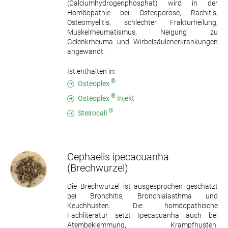
(Calciumhydrogenphosphat) wird in der
Homöopathie bei Osteoporose, Rachitis,
Osteomyelitis, schlechter Frakturheilung,
Muskelrheumatismus, Neigung zu
Gelenkrheuma und Wirbelsäulenerkrankungen
angewandt.
Ist enthalten in:
®
Osteoplex
®
Osteoplex
Injekt
®
Steirocall
Cephaelis ipecacuanha
(Brechwurzel)
Die Brechwurzel ist ausgesprochen geschätzt
bei Bronchitis, Bronchialasthma und
Keuchhusten. Die homöopathische
Fachliteratur setzt Ipecacuanha auch bei
Atembeklemmung, Krampfhusten,