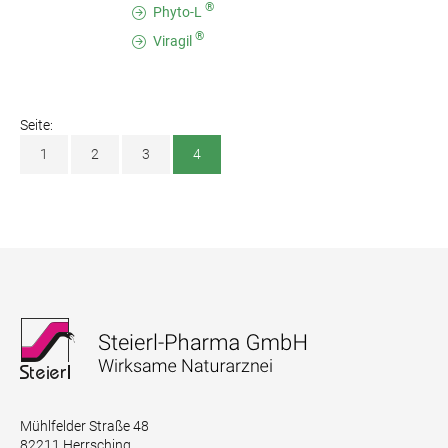
®
Phyto-L
®
Viragil
Seite:
1
2
3
4
Mühlfelder Straße 48
82211 Herrsching