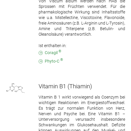
Von Viscum album werden nach HAB die
Sprossen mit Früchten verwendet. Für die
pharmakologische Wirkung sind Inhaltsstoffe
wie u.a. Mistellectine, Viscotoxine, Flavonoide,
freie Aminosäuren (z.B. L-Arginin und L-Tyrosin),
Amine und Triterpene (z.B. Betulin- und
Oleanolsäure) verantwortlich.
Ist enthalten in:
®
Coragil
®
Phyto-C
Vitamin B1
(Thiamin)
Vitamin B 1 wirkt vorwiegend als Coenzym bei
wichtigen Reaktionen im Energiestoffwechsel.
Es trägt zur normalen Funktion von Herz,
Nerven und Psyche bei. Eine Vitamin B1 –
Unterversorgung verursacht insbesondere
Schwankungen im Glukosehaushalt. Defizite
können Auswirkungen auf den Muskel- und