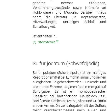
gehören nervöse Störungen,
Verstimmungszustände sowie Krämpfe an
Hohlorganen und Muskeln. Darüber hinaus
nennt die Literatur u.a. Kopfschmerzen,
Hitzewallungen, unruhigen Schlaf und
Schlaflosigkeit.
Ist enthalten in:
®
Steirofemin
Sulfur jodatum
(Schwefeljodid)
Sulfur jodatum (Schwefeljodid) ist ein kräftiges
Resorptionsmittel bei Lymphatismus und seinen
allergischen Folgebeschwerden. Juckende und
brennende Ekzeme reagieren fast immer gut auf
Sulfurgabe. Es ist ein homöopathischer
Klassiker bei hartnäckigen Hautleiden, z.B.
Bartflechte, Gesichtsekzeme, Akne und Urtikaria
an den Armen. Die zentrifugale Kraft des Sulfurs
treibt Krankheitsprozesse nach außen und