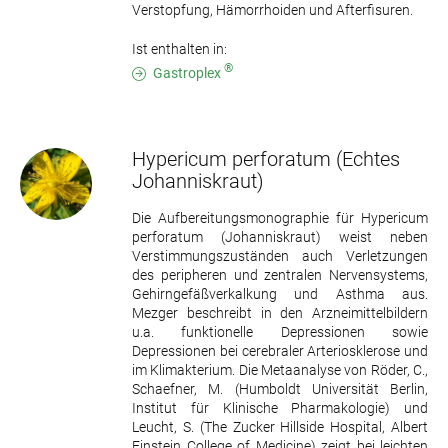
Verstopfung, Hämorrhoiden und Afterfisuren.
Ist enthalten in:
®
Gastroplex
Hypericum perforatum
(Echtes
Johanniskraut)
Die Aufbereitungsmonographie für Hypericum
perforatum (Johanniskraut) weist neben
Verstimmungszuständen auch Verletzungen
des peripheren und zentralen Nervensystems,
Gehirngefäßverkalkung und Asthma aus.
Mezger beschreibt in den Arzneimittelbildern
u.a. funktionelle Depressionen sowie
Depressionen bei cerebraler Arteriosklerose und
im Klimakterium. Die Metaanalyse von Röder, C.,
Schaefner, M. (Humboldt Universität Berlin,
Institut für Klinische Pharmakologie) und
Leucht, S. (The Zucker Hillside Hospital, Albert
Einstein College of Medicine) zeigt bei leichten