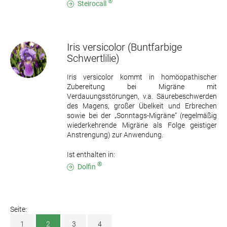
®
Steirocall
Iris versicolor
(Buntfarbige
Schwertlilie)
Iris versicolor kommt in homöopathischer
Zubereitung bei Migräne mit
Verdauungsstörungen, v.a. Säurebeschwerden
des Magens, großer Übelkeit und Erbrechen
sowie bei der „Sonntags-Migräne“ (regelmäßig
wiederkehrende Migräne als Folge geistiger
Anstrengung) zur Anwendung.
Ist enthalten in:
®
Dolfin
Seite:
1
2
3
4