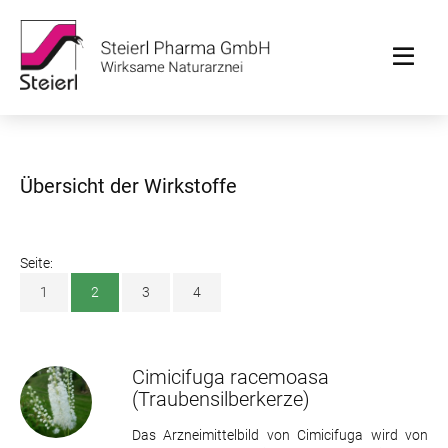
Übersicht der Wirkstoffe
Seite:
1
2
3
4
Cimicifuga racemoasa
(Traubensilberkerze)
Das Arzneimittelbild von Cimicifuga wird von