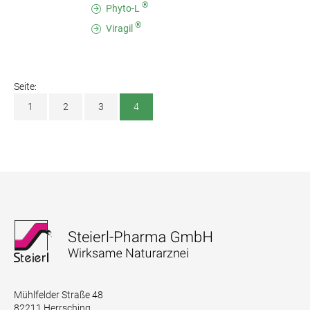
®
Phyto-L
®
Viragil
Seite:
1
2
3
4
Mühlfelder Straße 48
82211 Herrsching