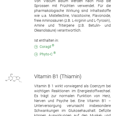
Von Viscum album werden nach HAB die
Sprossen mit Früchten verwendet. Für die
pharmakologische Wirkung sind Inhaltsstoffe
wie u.a. Mistellectine, Viscotoxine, Flavonoide,
freie Aminosäuren (z.B. L-Arginin und L-Tyrosin),
Amine und Triterpene (z.B. Betulin- und
Oleanolsäure) verantwortlich.
Ist enthalten in:
®
Coragil
®
Phyto-C
Vitamin B1
(Thiamin)
Vitamin B 1 wirkt vorwiegend als Coenzym bei
wichtigen Reaktionen im Energiestoffwechsel.
Es trägt zur normalen Funktion von Herz,
Nerven und Psyche bei. Eine Vitamin B1 –
Unterversorgung verursacht insbesondere
Schwankungen im Glukosehaushalt. Defizite
können Auswirkungen auf den Muskel- und