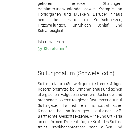
gehören nervöse Störungen,
Verstimmungszustände sowie Krämpfe an
Hohlorganen und Muskeln. Darüber hinaus
nennt die Literatur u.a. Kopfschmerzen,
Hitzewallungen, unruhigen Schlaf und
Schlaflosigkeit.
Ist enthalten in:
®
Steirofemin
Sulfur jodatum
(Schwefeljodid)
Sulfur jodatum (Schwefeljodid) ist ein kräftiges
Resorptionsmittel bei Lymphatismus und seinen
allergischen Folgebeschwerden. Juckende und
brennende Ekzeme reagieren fast immer gut auf
Sulfurgabe. Es ist ein homöopathischer
Klassiker bei hartnäckigen Hautleiden, z.B.
Bartflechte, Gesichtsekzeme, Akne und Urtikaria
an den Armen. Die zentrifugale Kraft des Sulfurs
treibt Krankheitsprozesse nach außen und