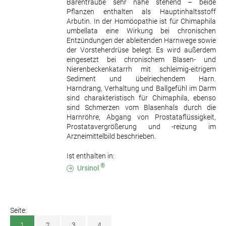
Bärentraube sehr nahe stehend – beide
Pflanzen enthalten als Hauptinhaltsstoff
Arbutin. In der Homöopathie ist für Chimaphila
umbellata eine Wirkung bei chronischen
Entzündungen der ableitenden Harnwege sowie
der Vorsteherdrüse belegt. Es wird außerdem
eingesetzt bei chronischem Blasen- und
Nierenbeckenkatarrh mit schleimig-eitrigem
Sediment und übelriechendem Harn.
Harndrang, Verhaltung und Ballgefühl im Darm
sind charakteristisch für Chimaphila, ebenso
sind Schmerzen vom Blasenhals durch die
Harnröhre, Abgang von Prostataflüssigkeit,
Prostatavergrößerung und -reizung im
Arzneimittelbild beschrieben.
Ist enthalten in:
®
Ursinol
Seite:
1
2
3
4