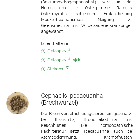
(Calciumhydrogenphosphat) wird in der
Homöopathie bei Osteoporose, Rachitis,
Osteomyelitis, schlechter Frakturheilung,
Muskelrheumatismus, Neigung zu
Gelenkrheuma und Wirbelsäulenerkrankungen
angewandt.
Ist enthalten in:
®
Osteoplex
®
Osteoplex
Injekt
®
Steirocall
Cephaelis ipecacuanha
(Brechwurzel)
Die Brechwurzel ist ausgesprochen geschätzt
bei Bronchitis, Bronchialasthma und
Keuchhusten. Die homöopathische
Fachliteratur setzt Ipecacuanha auch bei
Atembeklemmung, Krampfhusten,