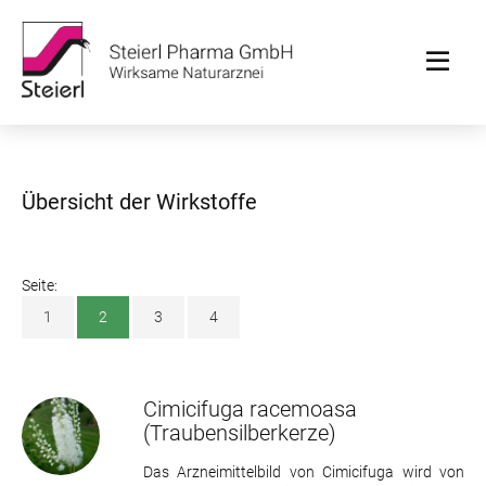
Übersicht der Wirkstoffe
Seite:
1
2
3
4
Cimicifuga racemoasa
(Traubensilberkerze)
Das Arzneimittelbild von Cimicifuga wird von