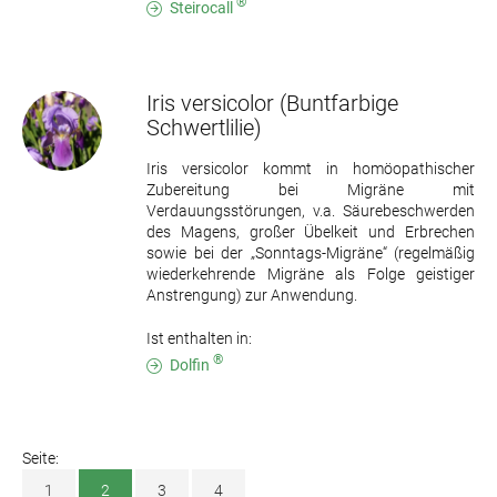
®
Steirocall
Iris versicolor
(Buntfarbige
Schwertlilie)
Iris versicolor kommt in homöopathischer
Zubereitung bei Migräne mit
Verdauungsstörungen, v.a. Säurebeschwerden
des Magens, großer Übelkeit und Erbrechen
sowie bei der „Sonntags-Migräne“ (regelmäßig
wiederkehrende Migräne als Folge geistiger
Anstrengung) zur Anwendung.
Ist enthalten in:
®
Dolfin
Seite:
1
2
3
4