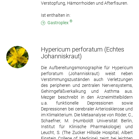
Verstopfung, Hämorrhoiden und Afterfisuren.
Ist enthalten in:
®
Gastroplex
Hypericum perforatum
(Echtes
Johanniskraut)
Die Aufbereitungsmonographie für Hypericum
perforatum (Johanniskraut) weist neben
Verstimmungszuständen auch Verletzungen
des peripheren und zentralen Nervensystems,
Gehirngefäßverkalkung und Asthma aus.
Mezger beschreibt in den Arzneimittelbildern
u.a. funktionelle Depressionen sowie
Depressionen bei cerebraler Arteriosklerose und
im Klimakterium. Die Metaanalyse von Röder, C.,
Schaefner, M. (Humboldt Universität Berlin,
Institut für Klinische Pharmakologie) und
Leucht, S. (The Zucker Hillside Hospital, Albert
Einstein College of Medicine) zeigt bei leichten