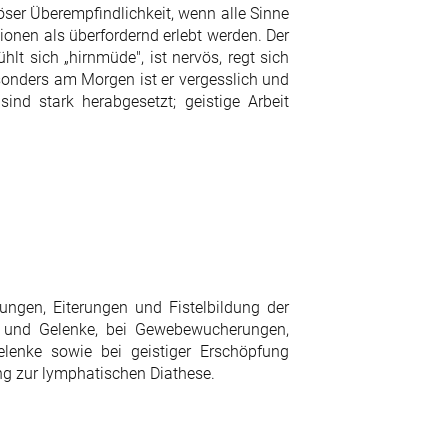
öser Überempfindlichkeit, wenn alle Sinne
ionen als überfordernd erlebt werden. Der
hlt sich „hirnmüde", ist nervös, regt sich
esonders am Morgen ist er vergesslich und
ind stark herabgesetzt; geistige Arbeit
ungen, Eiterungen und Fistelbildung der
 und Gelenke, bei Gewebewucherungen,
nke sowie bei geistiger Erschöpfung
ung zur lymphatischen Diathese.