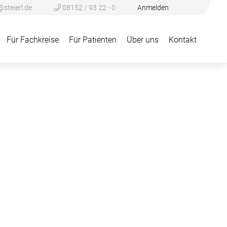
@steierl.de
08152 / 93 22 - 0
Anmelden
Für Fachkreise
Für Patienten
Über uns
Kontakt