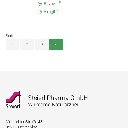
®
Phyto-L
®
Viragil
Seite:
1
2
3
4
Mühlfelder Straße 48
82211 Herrsching