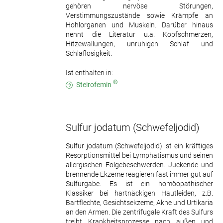
gehören nervöse Störungen,
Verstimmungszustände sowie Krämpfe an
Hohlorganen und Muskeln. Darüber hinaus
nennt die Literatur u.a. Kopfschmerzen,
Hitzewallungen, unruhigen Schlaf und
Schlaflosigkeit.
Ist enthalten in:
®
Steirofemin
Sulfur jodatum
(Schwefeljodid)
Sulfur jodatum (Schwefeljodid) ist ein kräftiges
Resorptionsmittel bei Lymphatismus und seinen
allergischen Folgebeschwerden. Juckende und
brennende Ekzeme reagieren fast immer gut auf
Sulfurgabe. Es ist ein homöopathischer
Klassiker bei hartnäckigen Hautleiden, z.B.
Bartflechte, Gesichtsekzeme, Akne und Urtikaria
an den Armen. Die zentrifugale Kraft des Sulfurs
treibt Krankheitsprozesse nach außen und