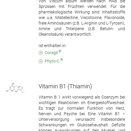
Von Viscum album werden nach HAB die
Sprossen mit Früchten verwendet. Für die
pharmakologische Wirkung sind Inhaltsstoffe
wie u.a. Mistellectine, Viscotoxine, Flavonoide,
freie Aminosäuren (z.B. L-Arginin und L-Tyrosin),
Amine und Triterpene (z.B. Betulin- und
Oleanolsäure) verantwortlich.
Ist enthalten in:
®
Coragil
®
Phyto-C
Vitamin B1
(Thiamin)
Vitamin B 1 wirkt vorwiegend als Coenzym bei
wichtigen Reaktionen im Energiestoffwechsel.
Es trägt zur normalen Funktion von Herz,
Nerven und Psyche bei. Eine Vitamin B1 –
Unterversorgung verursacht insbesondere
Schwankungen im Glukosehaushalt. Defizite
können Auswirkungen auf den Muskel- und