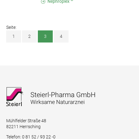
Nephroplex
Seite:
1
2
3
4
Mühlfelder Straße 48
82211 Herrsching
Telefon: 0 81 52 / 93 22 -0