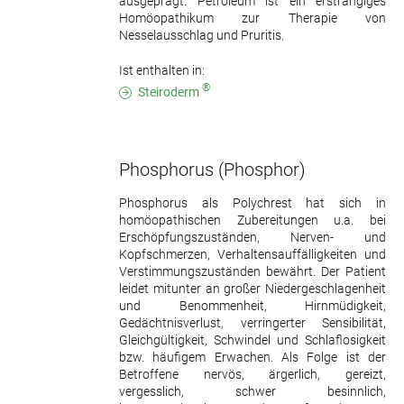
ausgeprägt. Petroleum ist ein erstrangiges
Homöopathikum zur Therapie von
Nesselausschlag und Pruritis.
Ist enthalten in:
®
Steiroderm
Phosphorus
(Phosphor)
Phosphorus als Polychrest hat sich in
homöopathischen Zubereitungen u.a. bei
Erschöpfungszuständen, Nerven- und
Kopfschmerzen, Verhaltensauffälligkeiten und
Verstimmungszuständen bewährt. Der Patient
leidet mitunter an großer Niedergeschlagenheit
und Benommenheit, Hirnmüdigkeit,
Gedächtnisverlust, verringerter Sensibilität,
Gleichgültigkeit, Schwindel und Schlaflosigkeit
bzw. häufigem Erwachen. Als Folge ist der
Betroffene nervös, ärgerlich, gereizt,
vergesslich, schwer besinnlich,