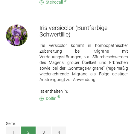
®
Steirocall
Iris versicolor
(Buntfarbige
Schwertlilie)
Iris versicolor kommt in homöopathischer
Zubereitung bei Migräne mit
Verdauungsstörungen, v.a. Säurebeschwerden
des Magens, großer Übelkeit und Erbrechen
sowie bei der „Sonntags-Migräne“ (regelmäßig
wiederkehrende Migräne als Folge geistiger
Anstrengung) zur Anwendung.
Ist enthalten in:
®
Dolfin
Seite:
1
2
3
4