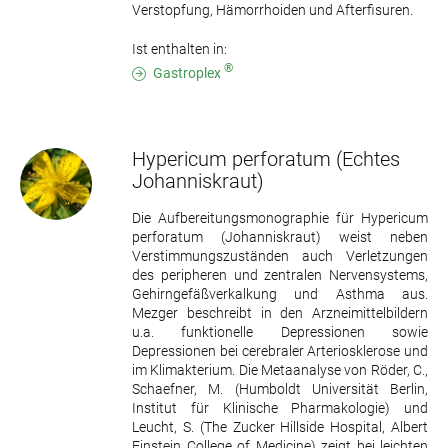
Verstopfung, Hämorrhoiden und Afterfisuren.
Ist enthalten in:
®
Gastroplex
Hypericum perforatum
(Echtes
Johanniskraut)
Die Aufbereitungsmonographie für Hypericum
perforatum (Johanniskraut) weist neben
Verstimmungszuständen auch Verletzungen
des peripheren und zentralen Nervensystems,
Gehirngefäßverkalkung und Asthma aus.
Mezger beschreibt in den Arzneimittelbildern
u.a. funktionelle Depressionen sowie
Depressionen bei cerebraler Arteriosklerose und
im Klimakterium. Die Metaanalyse von Röder, C.,
Schaefner, M. (Humboldt Universität Berlin,
Institut für Klinische Pharmakologie) und
Leucht, S. (The Zucker Hillside Hospital, Albert
Einstein College of Medicine) zeigt bei leichten