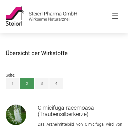
Übersicht der Wirkstoffe
Seite:
1
2
3
4
Cimicifuga racemoasa
(Traubensilberkerze)
Das Arzneimittelbild von Cimicifuga wird von