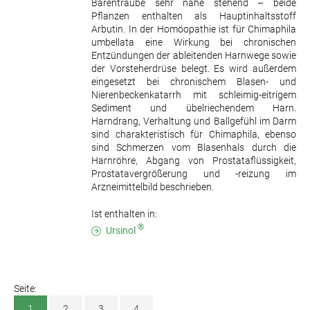
Bärentraube sehr nahe stehend – beide
Pflanzen enthalten als Hauptinhaltsstoff
Arbutin. In der Homöopathie ist für Chimaphila
umbellata eine Wirkung bei chronischen
Entzündungen der ableitenden Harnwege sowie
der Vorsteherdrüse belegt. Es wird außerdem
eingesetzt bei chronischem Blasen- und
Nierenbeckenkatarrh mit schleimig-eitrigem
Sediment und übelriechendem Harn.
Harndrang, Verhaltung und Ballgefühl im Darm
sind charakteristisch für Chimaphila, ebenso
sind Schmerzen vom Blasenhals durch die
Harnröhre, Abgang von Prostataflüssigkeit,
Prostatavergrößerung und -reizung im
Arzneimittelbild beschrieben.
Ist enthalten in:
®
Ursinol
Seite:
1
2
3
4