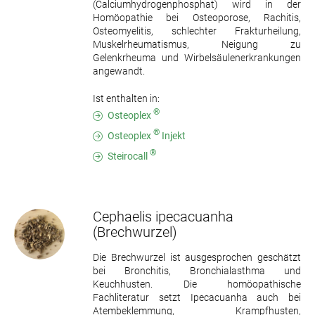
(Calciumhydrogenphosphat) wird in der
Homöopathie bei Osteoporose, Rachitis,
Osteomyelitis, schlechter Frakturheilung,
Muskelrheumatismus, Neigung zu
Gelenkrheuma und Wirbelsäulenerkrankungen
angewandt.
Ist enthalten in:
®
Osteoplex
®
Osteoplex
Injekt
®
Steirocall
Cephaelis ipecacuanha
(Brechwurzel)
Die Brechwurzel ist ausgesprochen geschätzt
bei Bronchitis, Bronchialasthma und
Keuchhusten. Die homöopathische
Fachliteratur setzt Ipecacuanha auch bei
Atembeklemmung, Krampfhusten,