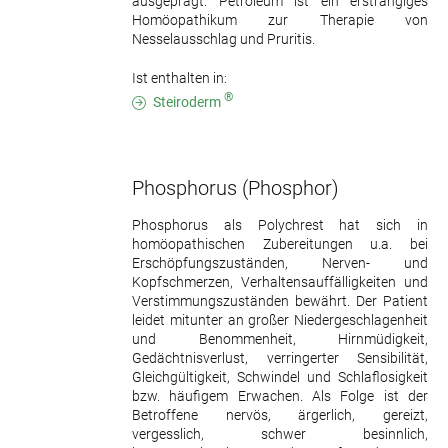
ausgeprägt. Petroleum ist ein erstrangiges
Homöopathikum zur Therapie von
Nesselausschlag und Pruritis.
Ist enthalten in:
®
Steiroderm
Phosphorus
(Phosphor)
Phosphorus als Polychrest hat sich in
homöopathischen Zubereitungen u.a. bei
Erschöpfungszuständen, Nerven- und
Kopfschmerzen, Verhaltensauffälligkeiten und
Verstimmungszuständen bewährt. Der Patient
leidet mitunter an großer Niedergeschlagenheit
und Benommenheit, Hirnmüdigkeit,
Gedächtnisverlust, verringerter Sensibilität,
Gleichgültigkeit, Schwindel und Schlaflosigkeit
bzw. häufigem Erwachen. Als Folge ist der
Betroffene nervös, ärgerlich, gereizt,
vergesslich, schwer besinnlich,