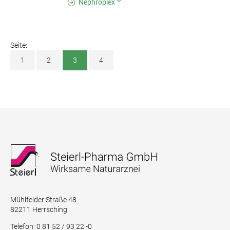
Nephroplex
Seite:
1
2
3
4
Mühlfelder Straße 48
82211 Herrsching
Telefon: 0 81 52 / 93 22 -0