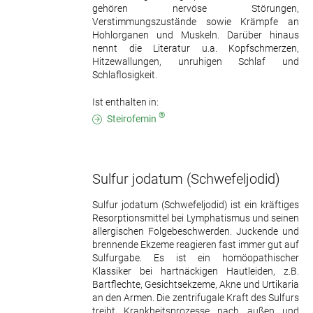
gehören nervöse Störungen,
Verstimmungszustände sowie Krämpfe an
Hohlorganen und Muskeln. Darüber hinaus
nennt die Literatur u.a. Kopfschmerzen,
Hitzewallungen, unruhigen Schlaf und
Schlaflosigkeit.
Ist enthalten in:
®
Steirofemin
Sulfur jodatum
(Schwefeljodid)
Sulfur jodatum (Schwefeljodid) ist ein kräftiges
Resorptionsmittel bei Lymphatismus und seinen
allergischen Folgebeschwerden. Juckende und
brennende Ekzeme reagieren fast immer gut auf
Sulfurgabe. Es ist ein homöopathischer
Klassiker bei hartnäckigen Hautleiden, z.B.
Bartflechte, Gesichtsekzeme, Akne und Urtikaria
an den Armen. Die zentrifugale Kraft des Sulfurs
treibt Krankheitsprozesse nach außen und