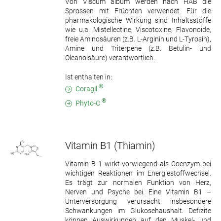
Von Viscum album werden nach HAB die
Sprossen mit Früchten verwendet. Für die
pharmakologische Wirkung sind Inhaltsstoffe
wie u.a. Mistellectine, Viscotoxine, Flavonoide,
freie Aminosäuren (z.B. L-Arginin und L-Tyrosin),
Amine und Triterpene (z.B. Betulin- und
Oleanolsäure) verantwortlich.
Ist enthalten in:
®
Coragil
®
Phyto-C
Vitamin B1
(Thiamin)
Vitamin B 1 wirkt vorwiegend als Coenzym bei
wichtigen Reaktionen im Energiestoffwechsel.
Es trägt zur normalen Funktion von Herz,
Nerven und Psyche bei. Eine Vitamin B1 –
Unterversorgung verursacht insbesondere
Schwankungen im Glukosehaushalt. Defizite
können Auswirkungen auf den Muskel- und