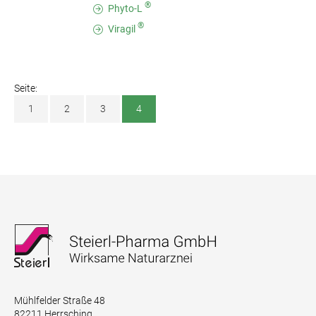
®
Phyto-L
®
Viragil
Seite:
1
2
3
4
Mühlfelder Straße 48
82211 Herrsching