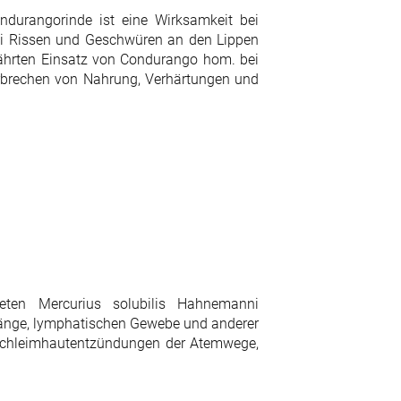
durangorinde ist eine Wirksamkeit bei
i Rissen und Geschwüren an den Lippen
währten Einsatz von Condurango hom. bei
rbrechen von Nahrung, Verhärtungen und
eten Mercurius solubilis Hahnemanni
nge, lymphatischen Gewebe und anderer
Schleimhautentzündungen der Atemwege,