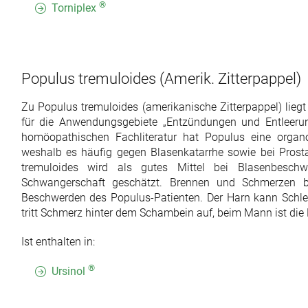
®
Torniplex
Populus tremuloides
(Amerik. Zitterpappel)
Zu Populus tremuloides (amerikanische Zitterpappel) lieg
für die Anwendungsgebiete „Entzündungen und Entleerun
homöopathischen Fachliteratur hat Populus eine orga
weshalb es häufig gegen Blasenkatarrhe sowie bei Prosta
tremuloides wird als gutes Mittel bei Blasenbesch
Schwangerschaft geschätzt. Brennen und Schmerzen be
Beschwerden des Populus-Patienten. Der Harn kann Schlei
tritt Schmerz hinter dem Schambein auf, beim Mann ist die 
Ist enthalten in:
®
Ursinol