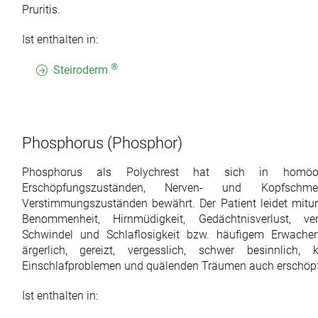
Pruritis.
Ist enthalten in:
®
Steiroderm
Phosphorus
(Phosphor)
Phosphorus als Polychrest hat sich in homöop
Erschöpfungszuständen, Nerven- und Kopfschmerz
Verstimmungszuständen bewährt. Der Patient leidet mitu
Benommenheit, Hirnmüdigkeit, Gedächtnisverlust, verrin
Schwindel und Schlaflosigkeit bzw. häufigem Erwachen.
ärgerlich, gereizt, vergesslich, schwer besinnlich
Einschlafproblemen und quälenden Träumen auch erschöpf
Ist enthalten in: