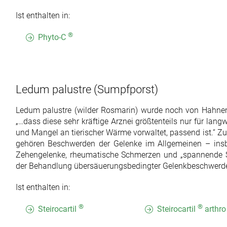
Ist enthalten in:
®
Phyto-C
Ledum palustre
(Sumpfporst)
Ledum palustre (wilder Rosmarin) wurde noch von Hahnema
„…dass diese sehr kräftige Arznei größtenteils nur für langw
und Mangel an tierischer Wärme vorwaltet, passend ist.“
gehören Beschwerden der Gelenke im Allgemeinen – insbe
Zehengelenke, rheumatische Schmerzen und „spannende St
der Behandlung übersäuerungsbedingter Gelenkbeschwerde
Ist enthalten in:
®
®
Steirocartil
Steirocartil
arthro