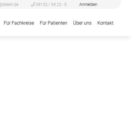
@steierl.de
08152 / 93 22 - 0
Anmelden
Für Fachkreise
Für Patienten
Über uns
Kontakt