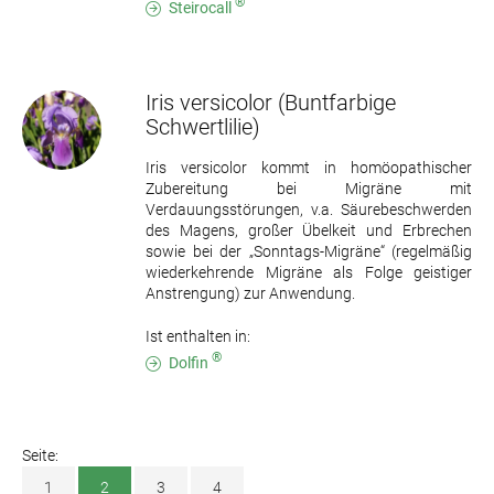
®
Steirocall
Iris versicolor
(Buntfarbige
Schwertlilie)
Iris versicolor kommt in homöopathischer
Zubereitung bei Migräne mit
Verdauungsstörungen, v.a. Säurebeschwerden
des Magens, großer Übelkeit und Erbrechen
sowie bei der „Sonntags-Migräne“ (regelmäßig
wiederkehrende Migräne als Folge geistiger
Anstrengung) zur Anwendung.
Ist enthalten in:
®
Dolfin
Seite:
1
2
3
4