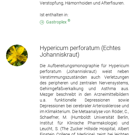
Verstopfung, Hämorrhoiden und Afterfisuren.
Ist enthalten in:
®
Gastroplex
Hypericum perforatum
(Echtes
Johanniskraut)
Die Aufbereitungsmonographie für Hypericum
perforatum (Johanniskraut) weist neben
Verstimmungszuständen auch Verletzungen
des peripheren und zentralen Nervensystems,
Gehirngefäßverkalkung und Asthma aus.
Mezger beschreibt in den Arzneimittelbildern
u.a. funktionelle Depressionen sowie
Depressionen bei cerebraler Arteriosklerose und
im Klimakterium. Die Metaanalyse von Röder, C.,
Schaefner, M. (Humboldt Universität Berlin,
Institut für Klinische Pharmakologie) und
Leucht, S. (The Zucker Hillside Hospital, Albert
Einstein College of Medicine) zeigt bei leichten